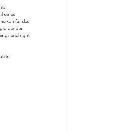
nts 
l eines 
isiken für das 
gie bei der 
ings and right 
tzte 