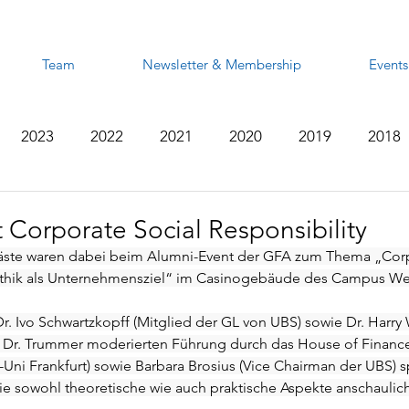
Team
Newsletter & Membership
Events
2023
2022
2021
2020
2019
2018
2012
2011
2010
2009
2008
 Corporate Social Responsibility
ste waren dabei beim Alumni-Event der GFA zum Thema „Corp
– Ethik als Unternehmensziel“ im Casinogebäude des Campus W
. Ivo Schwartzkopff (Mitglied der GL von UBS) sowie Dr. Harry
 Dr. Trummer moderierten Führung durch das House of Finance h
-Uni Frankfurt) sowie Barbara Brosius (Vice Chairman der UBS)
e sowohl theoretische wie auch praktische Aspekte anschaulic