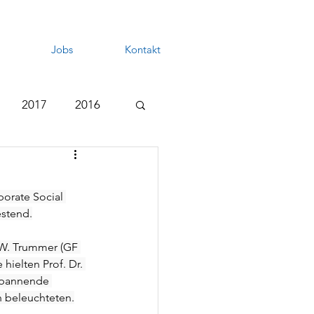
Jobs
Kontakt
2017
2016
orate Social 
estend.
 W. Trummer (GF 
ielten Prof. Dr. 
 spannende 
h beleuchteten.