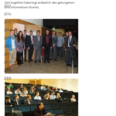
Get-together-Caterings anlässlich des gelungenen 
2017
und informativen Events.
2016
2015
2014
2013
2012
2011
2010
2009
2008