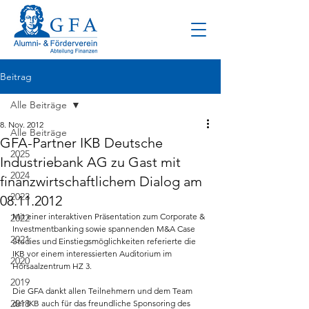
Beitrag
Alle Beiträge
8. Nov. 2012
Alle Beiträge
GFA-Partner IKB Deutsche
2025
Industriebank AG zu Gast mit
2024
finanzwirtschaftlichem Dialog am
2023
08.11.2012
Mit einer interaktiven Präsentation zum Corporate & 
2022
Investmentbanking sowie spannenden M&A Case 
2021
Studies und Einstiegsmöglichkeiten referierte die 
IKB vor einem interessierten Auditorium im 
2020
Hörsaalzentrum HZ 3.
2019
Die GFA dankt allen Teilnehmern und dem Team 
2018
der IKB auch für das freundliche Sponsoring des 