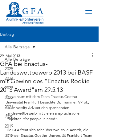
Beitrag
Alle Beiträge
29. Mai 2013
Alle Beiträge
GFA bei Enactus-
2025
Landeswettbewerb 2013 bei BASF
2024
mit Gewinn des "Enactus Rookie
2023
2013 Award"am 29.5.13
Gemeinsam mit dem Team Enactus Goethe-
2022
Universität Frankfurt besuchte Dr. Trummer, VProf., 
2021
als University Advisor den spannenden 
Landeswettbewerb mit vielen anspruchsvollen 
2020
Projekten "for people in need".
2019
Die GFA freut sich sehr über zwei tolle Awards, die 
2018
an unser Enactus Goethe-Universität Frankfurt-Team 