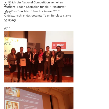
anläßlich der National Competition verliehen 
2017
wurden: Hidden Champion für die "Frankfurter 
MainKiste" und den "Enactus Rookie 2013". 
2016
Glückwunsch an das gesamte Team für diese starke 
Leistung!
2015
2014
2013
2012
2011
2010
2009
2008