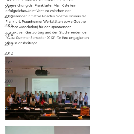
Überreichung der Frankfurter MainKiste (ein 
2017
erfolgreiches Joint Venture zwischen der 
2016
Studierendeninitiative Enactus Goethe Universität 
Frankfurt, Praunheimer Werkstätten sowie Goethe 
2015
Finance Association) für den spannenden 
interaktiven Gastvortrag und den Studierenden der 
2014
"Class Summer Semester 2013" für Ihre engagierten 
Diskussionsbeiträge.
2013
2012
2011
2010
2009
2008