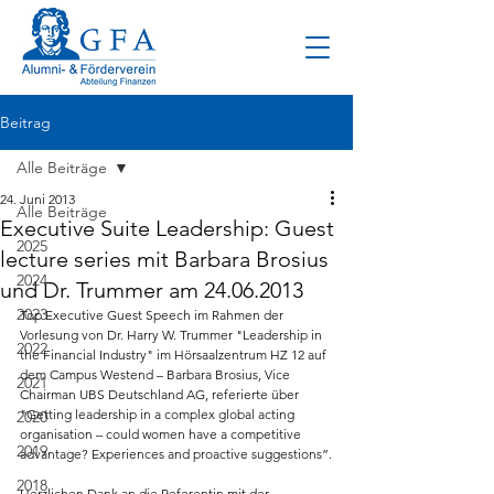
Beitrag
Alle Beiträge
24. Juni 2013
Alle Beiträge
Executive Suite Leadership: Guest
2025
lecture series mit Barbara Brosius
2024
und Dr. Trummer am 24.06.2013
2023
Top Executive Guest Speech im Rahmen der 
Vorlesung von Dr. Harry W. Trummer "Leadership in 
2022
the Financial Industry" im Hörsaalzentrum HZ 12 auf 
dem Campus Westend – Barbara Brosius, Vice 
2021
Chairman UBS Deutschland AG, referierte über 
"Getting leadership in a complex global acting 
2020
organisation – could women have a competitive 
2019
advantage? Experiences and proactive suggestions”.
2018
Herzlichen Dank an die Referentin mit der 