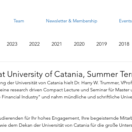
Team
Newsletter & Membership
Events
2023
2022
2021
2020
2019
2018
2012
2011
2010
2009
2008
at University of Catania, Summer Te
ng der Universität von Catania hielt Dr. Harry W. Trummer, VProf.
ine research driven Compact Lecture und Seminar für Master
 Financial Industry" und nahm mündliche und schriftliche Unive
udierenden für Ihr hohes Engagement, Ihre begeisternde Mitarb
wie dem Dekan der Universität von Catania für die große Unter