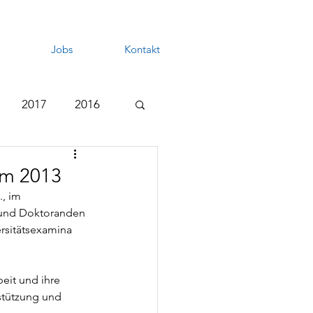
Jobs
Kontakt
2017
2016
rm 2013
, im 
 und Doktoranden 
rsitätsexamina 
eit und ihre 
stützung und 