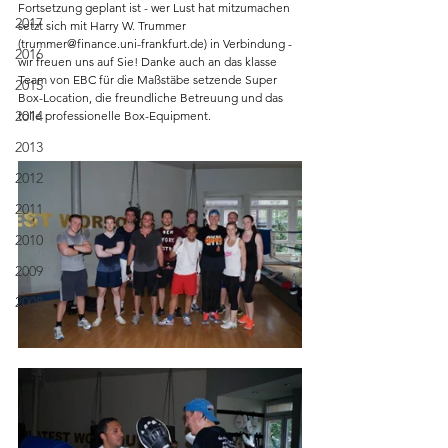
Fortsetzung geplant ist - wer Lust hat mitzumachen 
2017
setzt sich mit Harry W. Trummer 
(trummer@finance.uni-frankfurt.de) in Verbindung - 
2016
wir freuen uns auf Sie! Danke auch an das klasse 
Team von EBC für die Maßstäbe setzende Super 
2015
Box-Location, die freundliche Betreuung und das 
2014
tolle professionelle Box-Equipment.
2013
2012
2011
2010
2009
2008