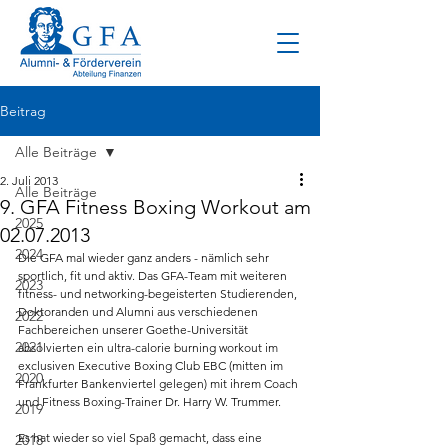
Beitrag
Alle Beiträge
2. Juli 2013
Alle Beiträge
9. GFA Fitness Boxing Workout am
2025
02.07.2013
2024
Die GFA mal wieder ganz anders - nämlich sehr 
sportlich, fit und aktiv. Das GFA-Team mit weiteren 
2023
fitness- und networking-begeisterten Studierenden, 
Doktoranden und Alumni aus verschiedenen 
2022
Fachbereichen unserer Goethe-Universität 
2021
absolvierten ein ultra-calorie burning workout im 
exclusiven Executive Boxing Club EBC (mitten im 
2020
Frankfurter Bankenviertel gelegen) mit ihrem Coach 
und Fitness Boxing-Trainer Dr. Harry W. Trummer.
2019
Es hat wieder so viel Spaß gemacht, dass eine 
2018