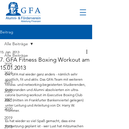
Beitrag
Alle Beiträge
15. Jan. 2013
Alle Beiträge
7. GFA Fitness Boxing Workout am
2025
15.01.2013
2024
Die GFA mal wieder ganz anders - nämlich sehr 
sportlich, fit und aktiv. Das GFA-Team mit weiteren 
2023
fitness- und networking-begeisterten Studierenden, 
Doktoranden und Alumni absolvierten ein ultra-
2022
calorie burning workout im Executive Boxing Club 
2021
EBC (mitten im Frankfurter Bankenviertel gelegen) 
unter Leitung und Anleitung von Dr. Harry W. 
2020
Trummer.
2019
Es hat wieder so viel Spaß gemacht, dass eine 
Fortsetzung geplant ist - wer Lust hat mitzumachen 
2018