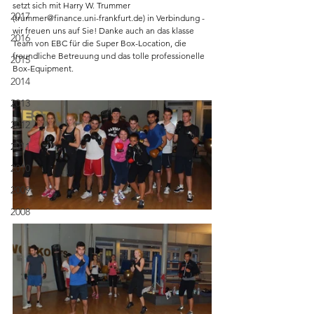
setzt sich mit Harry W. Trummer 
2017
(trummer@finance.uni-frankfurt.de) in Verbindung - 
wir freuen uns auf Sie! Danke auch an das klasse 
2016
Team von EBC für die Super Box-Location, die 
freundliche Betreuung und das tolle professionelle 
2015
Box-Equipment.
2014
2013
2012
2011
2010
2009
2008