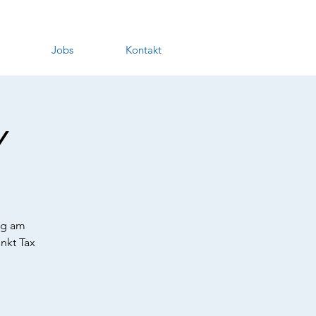
Jobs
Kontakt
Y
ng am
nkt Tax