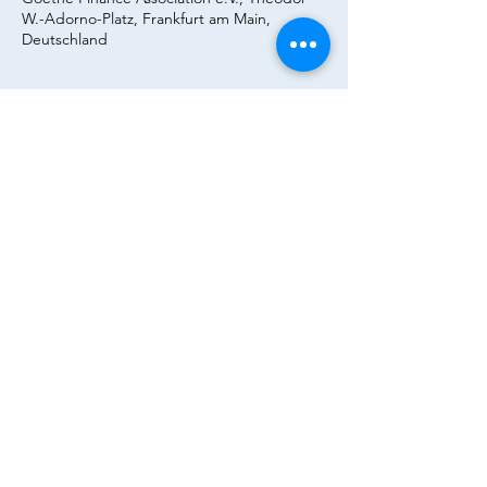
W.-Adorno-Platz, Frankfurt am Main,
Deutschland
Über die Veranstaltung
Flyer, 
hier
.
Diese Veranstaltung teilen
© Goethe Finance Association e.V. 2023 | Alle
Rechte vorbehalten |
Kontakt
|
Disclaimer
|
Datenschutz
|
Login