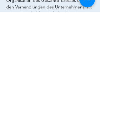
Organisation des Gesamtprozesses und bei 
den Verhandlungen des Unternehmens mit 
seinen Stakeholdern. Erhalten Sie einen 
exklusiven Einblick in die Arbeitsweise von 
Deloitte Restructuring. Im Anschluss an 
den Workshop habt Ihr bei einem Get 
Together mit Finger Food die Möglichkeit 
die Berater näher kennenzulernen und 
erste Kontakte zu knüpfen. Wir freuen uns 
auf Ihre Bewerbung unter Angabe von 
Semesterzahl, Notendurchschnitt und 
Vertiefungsfach bei kuntz@finance.uni-
frankfurt.de.
Diese Veranstaltung teilen