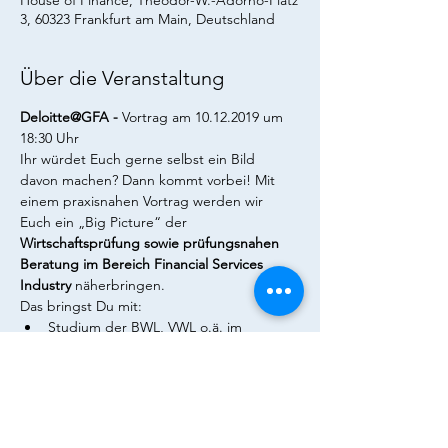
House of Finance, Theodor-W.-Adorno-Platz
3, 60323 Frankfurt am Main, Deutschland
Über die Veranstaltung
Deloitte@GFA - 
Vortrag am 10.12.2019 um 
18:30 Uhr
Ihr würdet Euch gerne selbst ein Bild 
davon machen? Dann kommt vorbei! Mit 
einem praxisnahen Vortrag werden wir 
Euch ein „Big Picture“ der 
Wirtschaftsprüfung sowie prüfungsnahen 
Beratung im Bereich Financial Services 
Industry
 näherbringen.
Das bringst Du mit:
Studium der BWL, VWL o.ä. im 
Bachelor oder Master mit Schwerpunkt 
Accounting, Finance oder Banking o.ä
Begeisterung für neue 
Herausforderungen und Erfahrungen
Interesse an der Wirtschaftsprüfung 