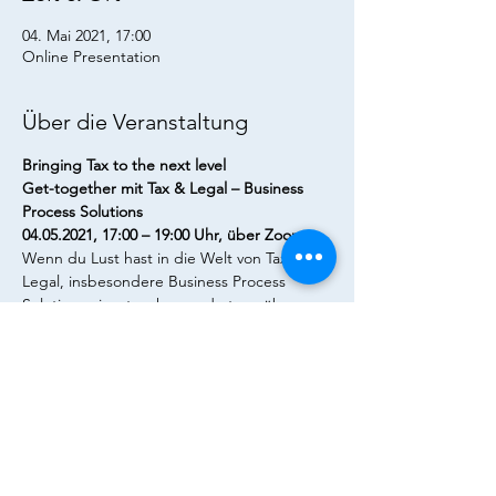
04. Mai 2021, 17:00
Online Presentation
Über die Veranstaltung
Bringing Tax to the next level
Get-together mit Tax & Legal – Business 
Process Solutions
04.05.2021, 17:00 – 19:00 Uhr, über Zoom
Wenn du Lust hast in die Welt von Tax & 
Legal, insbesondere Business Process 
Solutions einzutauchen und etwas über 
unsere spannenden Projekte zu erfahren, 
dann laden wir Dich herzlich zu unserem 
virtuellen Kennenlernen ein. Lerne uns und 
unsere Arbeit kennen und knüpfe Kontakte 
in entspannter Atmosphäre.
Bitte melde dich hier an.
Bewerbungsschluss: 03.05.2021