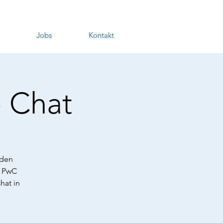
Jobs
Kontakt
 Chat
nden
i PwC
hat in