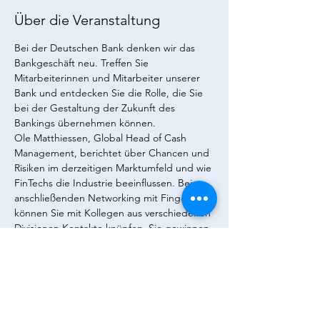
Über die Veranstaltung
Bei der Deutschen Bank denken wir das 
Bankgeschäft neu. Treffen Sie 
Mitarbeiterinnen und Mitarbeiter unserer 
Bank und entdecken Sie die Rolle, die Sie 
bei der Gestaltung der Zukunft des 
Bankings übernehmen können. 
Ole Matthiessen, Global Head of Cash 
Management, berichtet über Chancen und 
Risiken im derzeitigen Marktumfeld und wie 
FinTechs die Industrie beeinflussen. Beim 
anschließenden Networking mit Fingerfood 
können Sie mit Kollegen aus verschiedenen 
Divisionen Kontakte knüpfen. Sie gewinnen 
persönliche Eindrücke unseres integrativen, 
teamorientierten Arbeitsumfelds, knüpfen 
Kontakte und informieren sich über 
Einstiegsmöglichkeiten und 
Karriereperspektiven. 
Mit unserem Karriere-Event richten wir uns 