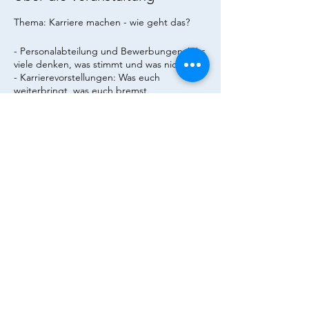
Thema: Karriere machen - wie geht das?
- Personalabteilung und Bewerbungen: Was
viele denken, was stimmt und was nicht
- Karrierevorstellungen: Was euch
weiterbringt, was euch bremst
- Wir mit euch im Dialog: Was eure Ziele
sind, was ihr denkt, was wichtig ist
Vanessa Funk und Sven Guzy aus dem
Talent Management der Helaba geben euch
Impulse und hören euch zu – gerne auch
später noch bei ein paar Getränken und
Fingerfood.
Diese Veranstaltung teilen
© Goethe Finance Association e.V. 2023 | Alle