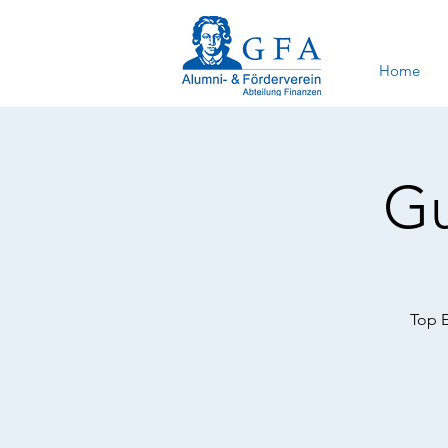
Home
Gu
Top E