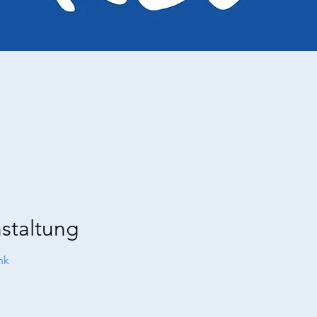
staltung
nk