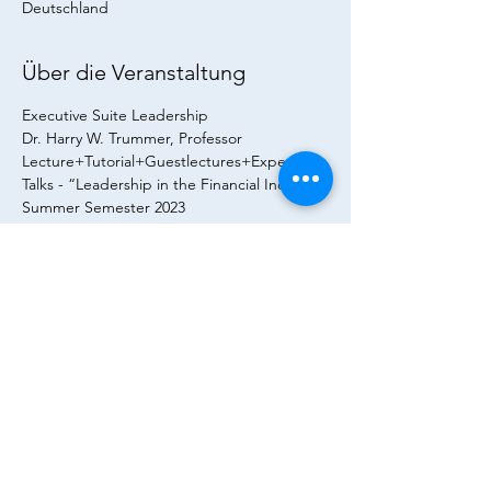
Deutschland
Über die Veranstaltung
Executive Suite Leadership
Dr. Harry W. Trummer, Professor
Lecture+Tutorial+Guestlectures+Expert 
Talks - “Leadership in the Financial Industry”
Summer Semester 2023
Guest lecture series with top executives 
from global acting companies:
July 10th, 2023 - Michael Janßen (General 
Partner/Managing Director)
Weiterlesen >
Diese Veranstaltung teilen