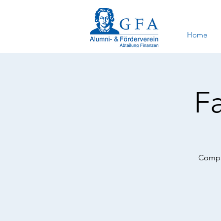
Home
F
Compan