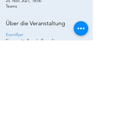
25. Nov. 2021, 18:00
Teams
Über die Veranstaltung
Eventflyer
Finanzmittelbeschaffung für 
Wachstumsunternehmen durch One 
Square Financial Engineers (OSFE). Dazu 
eine Case Study VEDES AG, führendes 
Handelsunternehmen für Spiele, Freizeit 
und Familie, zur Anpassung der 
Anleihebedingungen
Diese Veranstaltung teilen
© Goethe Finance Association e.V. 2023 | Alle