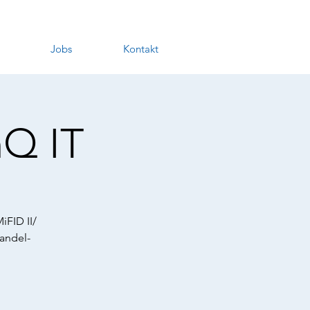
Jobs
Kontakt
hQ IT
iFID II/
andel-