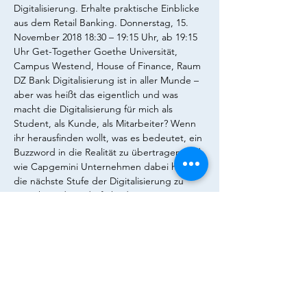
Digitalisierung. Erhalte praktische Einblicke 
aus dem Retail Banking. Donnerstag, 15. 
November 2018 18:30 – 19:15 Uhr, ab 19:15 
Uhr Get-Together Goethe Universität, 
Campus Westend, House of Finance, Raum 
DZ Bank Digitalisierung ist in aller Munde – 
aber was heißt das eigentlich und was 
macht die Digitalisierung für mich als 
Student, als Kunde, als Mitarbeiter? Wenn 
ihr herausfinden wollt, was es bedeutet, ein 
Buzzword in die Realität zu übertragen und 
wie Capgemini Unternehmen dabei hilft, 
die nächste Stufe der Digitalisierung zu 
erreichen, dann dürft ihr diesen Vortrag 
nicht verpassen. Unsere Vortragenden sind 
Dr. Henning Roet de Rouet, PMO Manager 
Capgemini sowie Karan Bahl, PMO Lead 
Capgemini. Wir freuen uns auf dich! Love 
your career. Ace your career. 
capgemini.com/de/karriere. 