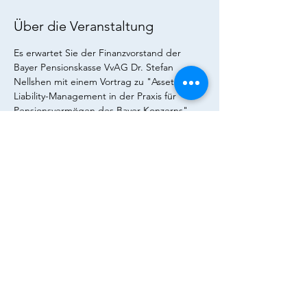
Über die Veranstaltung
Es erwartet Sie der Finanzvorstand der 
Bayer Pensionskasse VvAG Dr. Stefan 
Nellshen mit einem Vortrag zu "Asset-
Liability-Management in der Praxis für 
Pensionsvermögen des Bayer-Konzerns". 
Lassen Sie sich diese einmalige Chance auf 
ein persönliches Gespräch beim 
anschließenden Get-together nicht 
entgehen. 
Diese Veranstaltung teilen