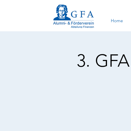
Home
3. GFA