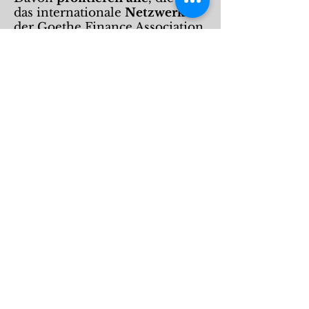
das internationale
Netzwerk
der Goethe Finance Association
eingebunden sind.​
Werde ein Mitglied der GFA
Du studierst an der Goethe
Universität und hast Lust ein
Mitglied der GFA zu werden?
Dann melde dich unter dem
nachfolgendem Link bei uns
an. Damit erhältst du ebenfalls
unseren regelmäßigen
Newsletter, sodass du kein
Event mehr verpasst.
Mitglied werden