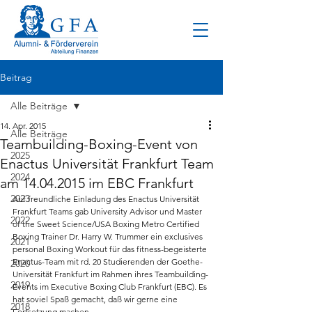
Beitrag
Alle Beiträge
14. Apr. 2015
Alle Beiträge
Teambuilding-Boxing-Event von
2025
Enactus Universität Frankfurt Team
2024
am 14.04.2015 im EBC Frankfurt
2023
Auf freundliche Einladung des Enactus Universität 
Frankfurt Teams gab University Advisor und Master 
2022
of the Sweet Science/USA Boxing Metro Certified 
Boxing Trainer Dr. Harry W. Trummer ein exclusives 
2021
personal Boxing Workout für das fitness-begeisterte 
Enactus-Team mit rd. 20 Studierenden der Goethe-
2020
Universität Frankfurt im Rahmen ihres Teambuilding- 
2019
Events im Executive Boxing Club Frankfurt (EBC). Es 
hat soviel Spaß gemacht, daß wir gerne eine 
2018
Fortsetzung machen.