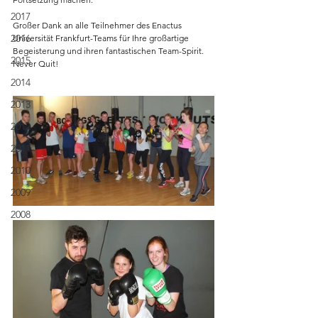
2017
Großer Dank an alle Teilnehmer des Enactus 
2016
Universität Frankfurt-Teams für Ihre großartige 
Begeisterung und ihren fantastischen Team-Spirit. 
2015
Never Quit!
2014
2013
2012
2011
2010
2009
2008