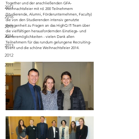
Together und der anschließenden GFA-
2017
Weihnachtsfeier mit rd. 200 Teilnehmern 
(Studierende, Alumni, Förderunternehmen, Faculty) 
2016
die von den Studierenden intensiv genutzte 
Gelegenheit zu Fragen an das HighQ IT-Team über 
2015
die vielfältigen herausfordernden Einstiegs- und 
2014
Karrieremöglichkeiten - vielen Dank allen 
Teilnehmern für das rundum gelungene Recruiting-
2013
Event und die schöne Weihnachtsfeier 2014.
2012
2011
2010
2009
2008