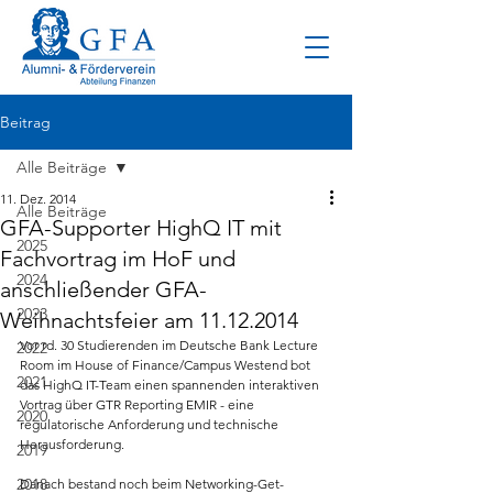
Beitrag
Alle Beiträge
11. Dez. 2014
Alle Beiträge
GFA-Supporter HighQ IT mit
2025
Fachvortrag im HoF und
2024
anschließender GFA-
2023
Weihnachtsfeier am 11.12.2014
Vor rd. 30 Studierenden im Deutsche Bank Lecture 
2022
Room im House of Finance/Campus Westend bot 
2021
das HighQ IT-Team einen spannenden interaktiven 
Vortrag über GTR Reporting EMIR - eine 
2020
regulatorische Anforderung und technische 
Herausforderung.
2019
2018
Danach bestand noch beim Networking-Get-