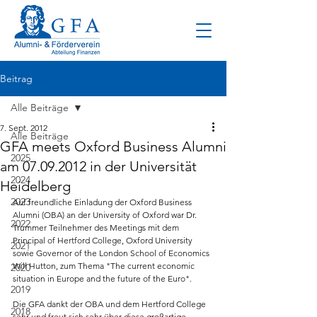
Beitrag
Alle Beiträge
7. Sept. 2012
Alle Beiträge
GFA meets Oxford Business Alumni
2025
am 07.09.2012 in der Universität
2024
Heidelberg
2023
Auf freundliche Einladung der Oxford Business 
Alumni (OBA) an der University of Oxford war Dr. 
2022
Trummer Teilnehmer des Meetings mit dem 
Principal of Hertford College, Oxford University 
2021
sowie Governor of the London School of Economics 
Will Hutton, zum Thema "The current economic 
2020
situation in Europe and the future of the Euro".
2019
Die GFA dankt der OBA und dem Hertford College 
2018
sehr und freut sich sehr über diese großartige 