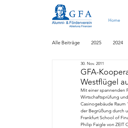
Home
Alle Beiträge
2025
2024
30. Nov. 2011
2015
2014
2013
GFA-Kooperat
Westflügel 
Mit einer spannenden 
Wirtschaftsprüfung un
Casinogebäude Raum 1.8
der Begrüßung durch uns
Frankfurt School of F
Philip Faigle von ZEIT