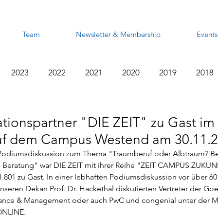
Team
Newsletter & Membership
Events
2023
2022
2021
2020
2019
2018
2012
2011
2010
2009
2008
ionspartner "DIE ZEIT" zu Gast im
auf dem Campus Westend am 30.11.
Podiumsdiskussion zum Thema "Traumberuf oder Albtraum? Beru
d Beratung" war DIE ZEIT mit ihrer Reihe "ZEIT CAMPUS ZUK
01 zu Gast. In einer lebhaften Podiumsdiskussion vor über 60
eren Dekan Prof. Dr. Hackethal diskutierten Vertreter der Goet
inance & Management oder auch PwC und congenial unter der M
 ONLINE.