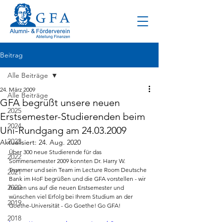
Beitrag
Alle Beiträge
24. März 2009
Alle Beiträge
GFA begrüßt unsere neuen
2025
Erstsemester-Studierenden beim
2024
Uni-Rundgang am 24.03.2009
2023
Aktualisiert:
24. Aug. 2020
Über 300 neue Studierende für das 
2022
Sommersemester 2009 konnten Dr. Harry W. 
Trummer und sein Team im Lecture Room Deutsche 
2021
Bank im HoF begrüßen und die GFA vorstellen - wir 
2020
freuen uns auf die neuen Erstsemester und 
wünschen viel Erfolg bei Ihrem Studium an der 
2019
Goethe-Universität - Go Goethe! Go GFA!
2018