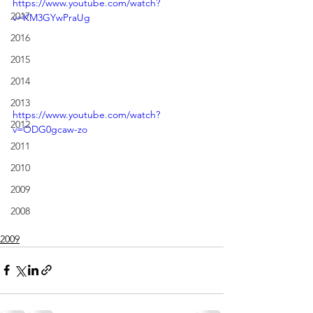
https://www.youtube.com/watch?
2017
v=KM3GYwPraUg
2016
2015
2014
2013
https://www.youtube.com/watch?
2012
v=ODG0gcaw-zo
2011
2010
2009
2008
2009