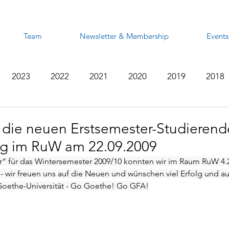
Team
Newsletter & Membership
Events
2023
2022
2021
2020
2019
2018
2012
2011
2010
2009
2008
die neuen Erstsemester-Studieren
g im RuW am 22.09.2009
r“ für das Wintersemester 2009/10 konnten wir im Raum RuW 4
 - wir freuen uns auf die Neuen und wünschen viel Erfolg und a
Goethe-Universität - Go Goethe! Go GFA!