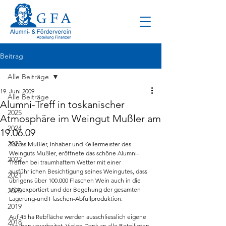
Beitrag
Alle Beiträge
19. Juni 2009
Alle Beiträge
Alumni-Treff in toskanischer
2025
Atmosphäre im Weingut Mußler am
2024
19.06.09
2023
Tobias Mußler, Inhaber und Kellermeister des 
Weinguts Mußler, eröffnete das schöne Alumni-
2022
Treffen bei traumhaftem Wetter mit einer 
ausführlichen Besichtigung seines Weingutes, dass 
2021
übrigens über 100.000 Flaschen Wein auch in die 
USA exportiert und der Begehung der gesamten 
2020
Lagerung-und Flaschen-Abfüllproduktion. 
2019
Auf 45 ha Rebfläche werden ausschliesslich eigene 
2018
Trauben verarbeitet. Vielen Dank an alle Beteiligten 