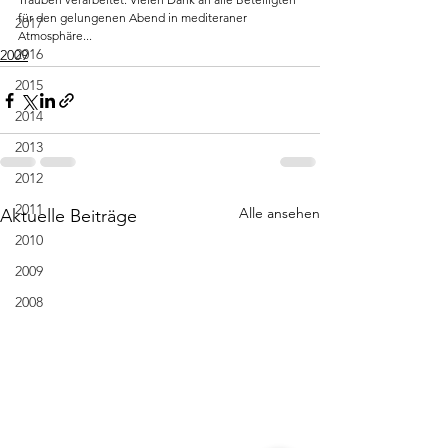
für den gelungenen Abend in mediteraner 
2017
Atmosphäre...
2016
2009
2015
2014
2013
2012
2011
Alle ansehen
Aktuelle Beiträge
2010
2009
2008